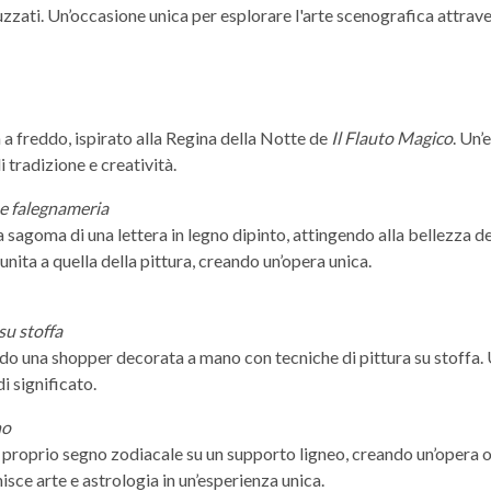
zati. Un’occasione unica per esplorare l'arte scenografica attrave
 a freddo, ispirato alla Regina della Notte de
Il Flauto Magico
. Un’
i tradizione e creatività.
 e falegnameria
a sagoma di una lettera in legno dipinto, attingendo alla bellezza de
nita a quella della pittura, creando un’opera unica.
su stoffa
do una shopper decorata a mano con tecniche di pittura su stoffa. U
i significato.
no
 proprio segno zodiacale su un supporto ligneo, creando un’opera or
isce arte e astrologia in un’esperienza unica.