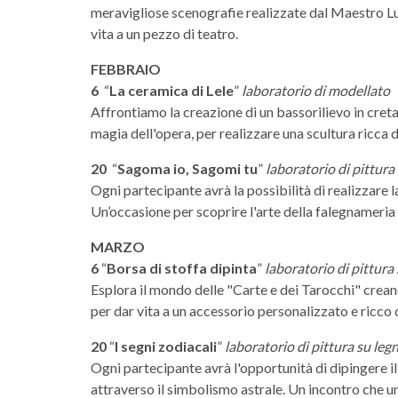
meravigliose scenografie realizzate dal Maestro Luz
vita a un pezzo di teatro.
FEBBRAIO
6
“
La ceramica di Lele
”
laboratorio di modellato
Affrontiamo la creazione di un bassorilievo in creta
magia dell'opera, per realizzare una scultura ricca d
20
“
Sagoma io, Sagomi tu
”
laboratorio di pittura
Ogni partecipante avrà la possibilità di realizzare l
Un’occasione per scoprire l'arte della falegnameria u
MARZO
6
“
Borsa di stoffa dipinta
”
laboratorio di pittura 
Esplora il mondo delle "Carte e dei Tarocchi" crean
per dar vita a un accessorio personalizzato e ricco d
20
“
I segni zodiacali
”
laboratorio di pittura su leg
Ogni partecipante avrà l'opportunità di dipingere il
attraverso il simbolismo astrale. Un incontro che un