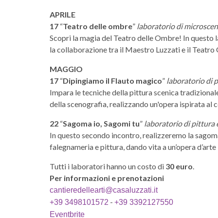
APRILE
17
“
Teatro delle ombre
”
laboratorio di microscen
Scopri la magia del Teatro delle Ombre! In questo 
la collaborazione tra il Maestro Luzzati e il Teatro
MAGGIO
17
“
Dipingiamo il Flauto magico
”
laboratorio di p
Impara le tecniche della pittura scenica tradiziona
della scenografia, realizzando un'opera ispirata al
22
“
Sagoma io, Sagomi tu
”
laboratorio di pittura
In questo secondo incontro, realizzeremo la sago
falegnameria e pittura, dando vita a un’opera d’arte i
Tutti i laboratori hanno un costo di
30 euro
.
Per informazioni e prenotazioni
cantieredellearti@casaluzzati.it
-
+39 3498101572
+39 3392127550
Eventbrite