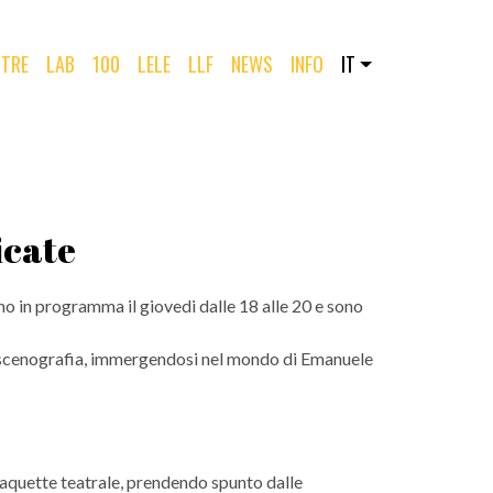
TRE
LAB
100
LELE
LLF
NEWS
INFO
IT
icate
sono in programma il giovedi dalle 18 alle 20 e sono
la scenografia, immergendosi nel mondo di Emanuele
aquette teatrale, prendendo spunto dalle