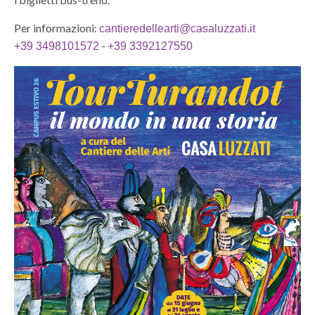
Per informazioni:
cantieredellearti@casaluzzati.it
-
+39 3498101572
+39 3392127550