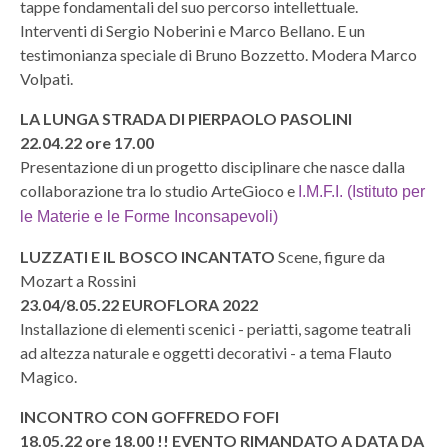
tappe fondamentali del suo percorso intellettuale.
Interventi di Sergio Noberini e Marco Bellano. E un
testimonianza speciale di Bruno Bozzetto. Modera Marco
Volpati.
LA LUNGA STRADA DI PIERPAOLO PASOLINI
22.04.22 ore 17.00
Presentazione di un progetto disciplinare che nasce dalla
collaborazione tra lo studio ArteGioco e
I.M.F.I. (Istituto per
le Materie e le Forme Inconsapevoli)
LUZZATI E IL BOSCO INCANTATO
Scene, figure da
Mozart a Rossini
23.04/8.05.22 EUROFLORA 2022
Installazione di elementi scenici - periatti, sagome teatrali
ad altezza naturale e oggetti decorativi - a tema Flauto
Magico.
INCONTRO CON GOFFREDO FOFI
18.05.22 ore 18.00 !! EVENTO RIMANDATO A DATA DA